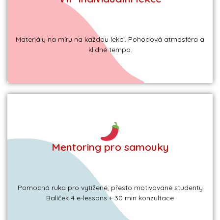
Zjistit více
Více info a ceník
Materiály na míru na každou lekci. Pohodová atmosféra a
klidné tempo.
Mentoring pro samouky
Zjistit více
Balíčky a ceník Mentoringu pro samouky
Pomocná ruka pro vytížené, přesto motivované studenty
Balíček 4 e-lessons + 30 min konzultace