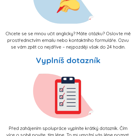
Chcete se se mnou učit anglicky? Máte otázku? Oslovte mě
prostřednictvím emailu nebo kontaktního formuláře. Ozvu
se vám zpět co nejdříve – nejpozději však do 24 hodin.
Vyplníš dotazník
Před zahájením spolupráce vyplníte krátký dotazník. Čím
více o sobě povíte, tím lépe. To mi umožní vás lépe poznat.