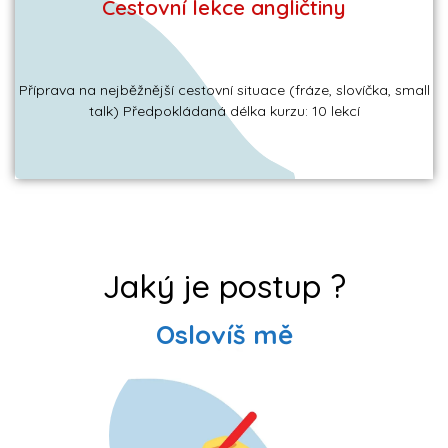
Cestovní lekce angličtiny
Zjistit více
Více info a ceník
Příprava na nejběžnější cestovní situace (fráze, slovíčka, small
talk) Předpokládaná délka kurzu: 10 lekcí
Jaký je postup ?
Oslovíš mě