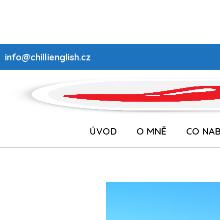
info@chillienglish.cz
ÚVOD
O MNĚ
CO NAB