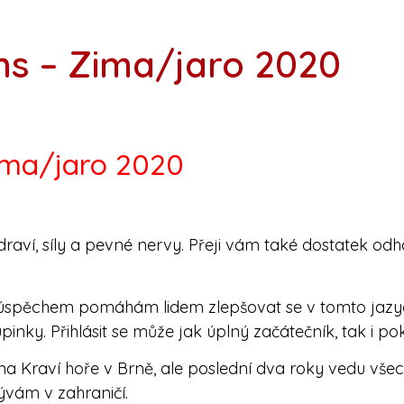
ns – Zima/jaro 2020
ima/jaro 2020
draví, síly a pevné nervy. Přeji vám také dostatek od
 s úspěchem pomáhám lidem zlepšovat se v tomto jazyc
pinky. Přihlásit se může jak úplný začátečník, tak i pok
na Kraví hoře v Brně, ale poslední dva roky vedu vše
ývám v zahraničí.