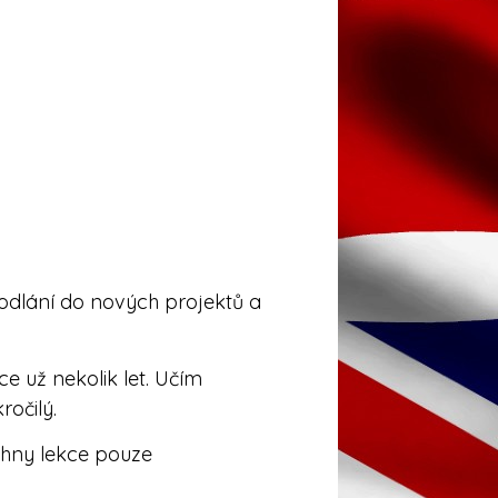
hodlání do nových projektů a
e už nekolik let. Učím
ročilý.
chny lekce pouze