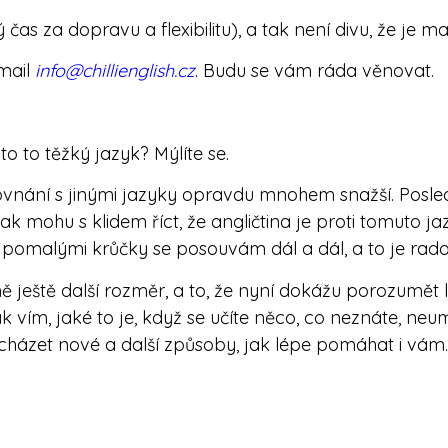
za dopravu a flexibilitu), a tak není divu, že je mají 
mail
info@chillienglish.cz
. Budu se vám ráda věnovat.
 to to těžký jazyk? Mýlíte se.
rovnání s jinými jazyky opravdu mnohem snažší. Posledn
 tak mohu s klidem říct, že angličtina je proti tomuto
pomalými krůčky se posouvám dál a dál, a to je rado
ještě další rozměr, a to, že nyní dokážu porozumět 
vím, jaké to je, když se učíte něco, co neznáte, neum
 nacházet nové a další způsoby, jak lépe pomáhat i vám.