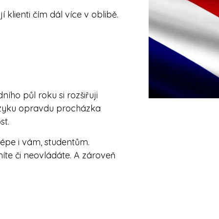
klienti čím dál více v oblibě.
ího půl roku si rozšiřuji
 jazyku opravdu procházka
st.
lépe i vám, studentům.
íte či neovládáte. A zároveň