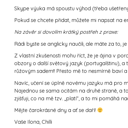
Skype výuka má spoustu výhod (třeba ušetřený čas 
Pokud se chcete přidat, můžete mi napsat na e
Na závěr si dovolím krátký postřeh z praxe:
Rádi byste se anglicky naučili, ale máte za to, je
Z vlastní zkušenosti mohu říct, že je ájina v po
obzory o další světový jazyk (portugalštinu), a
růžovým sadem!! Přesto mě to nesmírně baví a 
Navíc, učení se úplně novému jazyku má pro mě 
Najednou se sama ocitám na druhé straně, a tak 
zjišťuji, co na mě tzv. „platí“, a to mi pomáhá
Mějte čarokrásné dny a ať se daří!
Vaše Ilona, Chilli