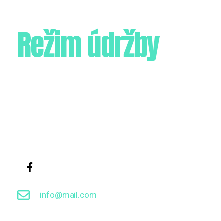
Režim údržby
Web je aktuálně v režimu údržby. Stále nás ale můžete
kontaktovat. ↓↓↓
info@mail.com