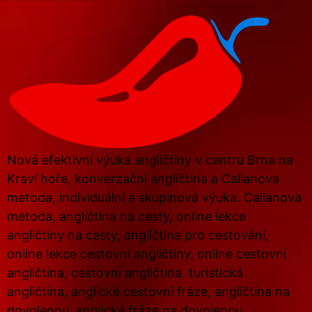
Nová efektivní výuka angličtiny v centru Brna na
Kraví hoře, konverzační angličtina a Callanova
metoda, individuální a skupinová výuka. Callanova
metoda, angličtina na cesty, online lekce
angličtiny na cesty, angličtina pro cestování,
online lekce cestovní angličtiny, online cestovní
angličtina, cestovní angličtina, turistická
angličtina, anglické cestovní fráze, angličtina na
dovolenou, anglické fráze na dovolenou,