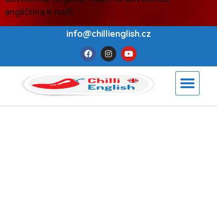
angličtina k moři.
info@chillienglish.cz